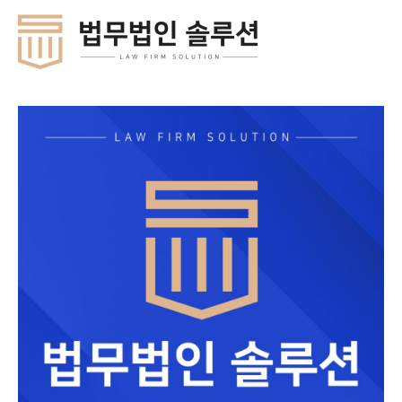
콘
Mai
텐
Men
츠
로
건
너
뛰
기