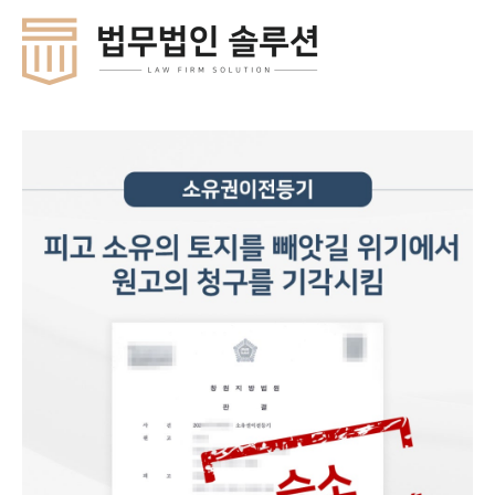
콘
Mai
텐
Men
츠
로
건
너
뛰
기