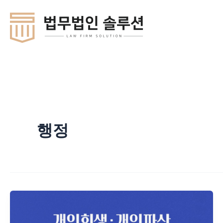
콘
텐
츠
로
건
너
뛰
기
행정